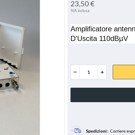
23,50 €
IVA inclusa
Amplificatore anten
D'Uscita 110dBµV
Spedizioni
Corriere espr