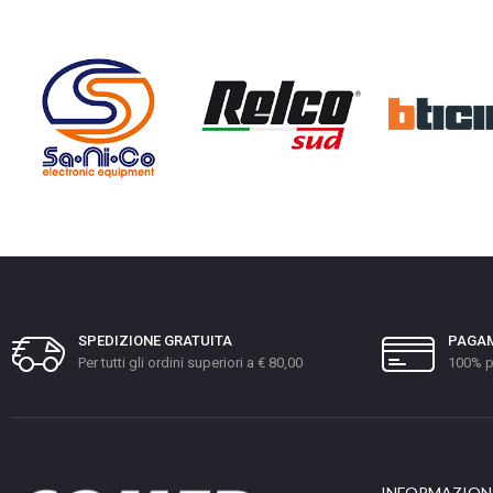
SPEDIZIONE GRATUITA
PAGAM
Per tutti gli ordini superiori a € 80,00
100% p
INFORMAZION