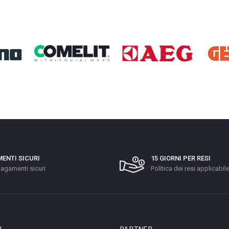
ENTI SICURI
15 GIORNI PER RESI
agamenti sicuri
Politica dei resi applicabil
I
PARTNER