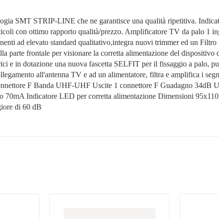
logia SMT STRIP-LINE che ne garantisce una qualità ripetitiva. Indicat
rticoli con ottimo rapporto qualità/prezzo. Amplificatore TV da palo 1
ponenti ad elevato standard qualitativo,integra nuovi trimmer ed un Filt
 parte frontale per visionare la corretta alimentazione del dispositivo
rici e in dotazione una nuova fascetta SELFIT per il fissaggio a palo, pu
llegamento all'antenna TV e ad un alimentatore, filtra e amplifica i segnali
nettore F Banda UHF-UHF Uscite 1 connettore F Guadagno 34dB UHF r
70mA Indicatore LED per corretta alimentazione Dimensioni 95x110x4
iore di 60 dB