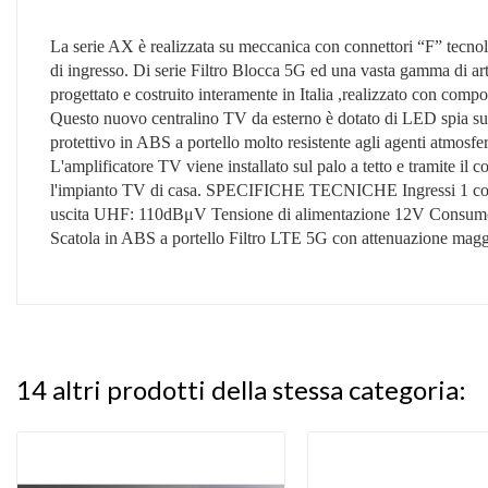
La serie AX è realizzata su meccanica con connettori “F” tecno
di ingresso. Di serie Filtro Blocca 5G ed una vasta gamma di a
progettato e costruito interamente in Italia ,realizzato con com
Questo nuovo centralino TV da esterno è dotato di LED spia sulla
protettivo in ABS a portello molto resistente agli agenti atmosfe
L'amplificatore TV viene installato sul palo a tetto e tramite il co
l'impianto TV di casa. SPECIFICHE TECNICHE Ingressi 1 con
uscita UHF: 110dBμV Tensione di alimentazione 12V Consumo 
Scatola in ABS a portello Filtro LTE 5G con attenuazione magg
14 altri prodotti della stessa categoria: