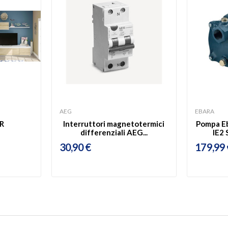
AEG
EBARA
R
Interruttori magnetotermici
Pompa E
differenziali AEG...
IE2 
30,90 €
179,99 