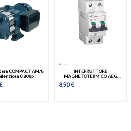
AEG
bara COMPACT AM/8
INTERRUTTORE
Silenziosa 0,80hp
MAGNETOTERMICO AEG
1P+N C16A 4,5KA 2M
€
8,90 €