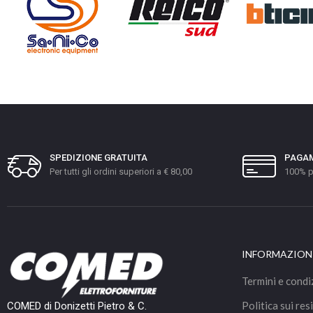
SPEDIZIONE GRATUITA
PAGAM
Per tutti gli ordini superiori a € 80,00
100% p
INFORMAZION
Termini e condi
Politica sui resi
COMED di Donizetti Pietro & C.