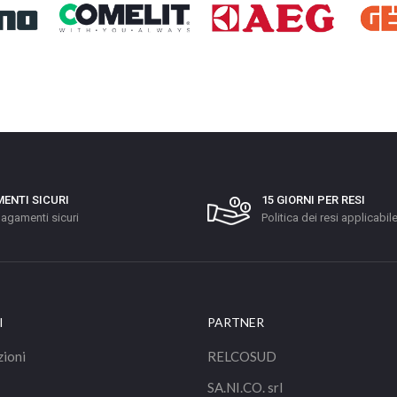
ENTI SICURI
15 GIORNI PER RESI
agamenti sicuri
Politica dei resi applicabil
I
PARTNER
zioni
RELCOSUD
SA.NI.CO. srl