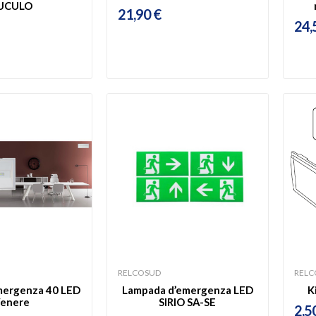
UCULO
21,90 €
24,
RELCOSUD
RELC
ergenza 40 LED
Lampada d’emergenza LED
K
enere
SIRIO SA-SE
2,5