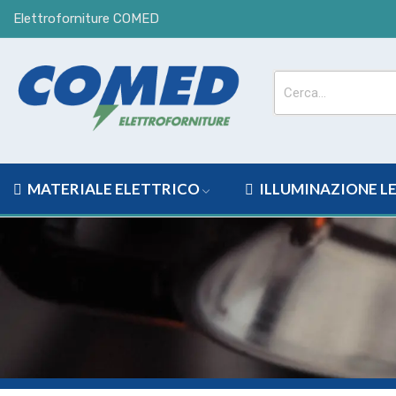
Elettroforniture COMED
MATERIALE ELETTRICO
ILLUMINAZIONE L