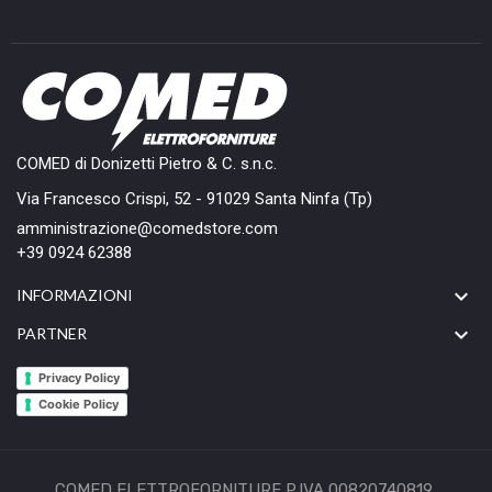
COMED di Donizetti Pietro & C. s.n.c.
Via Francesco Crispi, 52 - 91029 Santa Ninfa (Tp)
amministrazione@comedstore.com
+39 0924 62388

INFORMAZIONI

PARTNER
Privacy Policy
Cookie Policy
COMED ELETTROFORNITURE P.IVA 00820740819