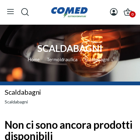
0
SCALDABAGNI
Home
Termoidraulica
Scaldabagni
Scaldabagni
Scaldabagni
Non ci sono ancora prodotti
disponibili