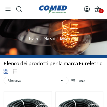
0
Home
Marchi
Eureletric
Elenco dei prodotti per la marca Eureletric

Rilevanza
Filtro