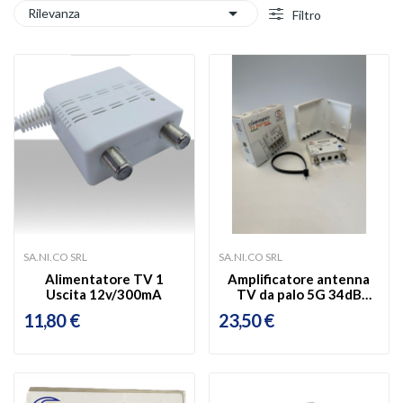

Rilevanza
Filtro
SA.NI.CO SRL
SA.NI.CO SRL
Alimentatore TV 1
Amplificatore antenna
Uscita 12v/300mA
TV da palo 5G 34dB
1OUT
11,80 €
23,50 €