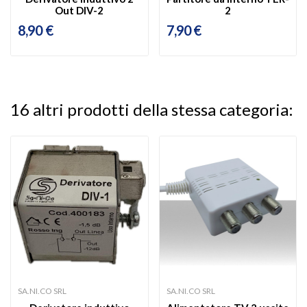
Out DIV-2
2
8,90 €
7,90 €
16 altri prodotti della stessa categoria:
SA.NI.CO SRL
SA.NI.CO SRL