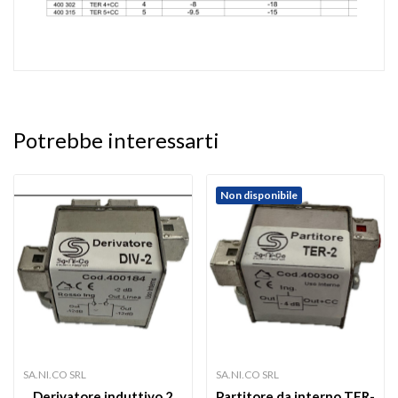
Potrebbe interessarti
Non disponibile
SA.NI.CO SRL
SA.NI.CO SRL
Derivatore induttivo 2
Partitore da interno TER-